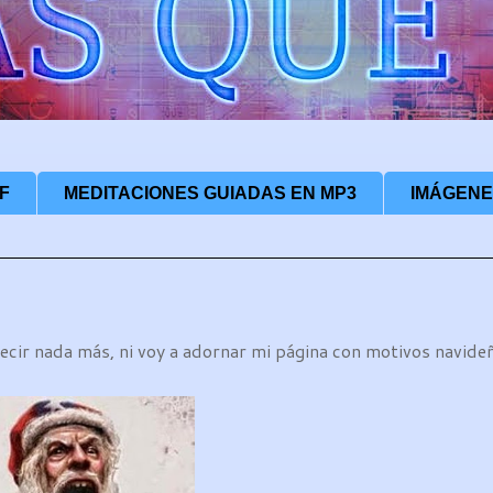
F
MEDITACIONES GUIADAS EN MP3
IMÁGENE
decir nada más, ni voy a adornar mi página con motivos navide