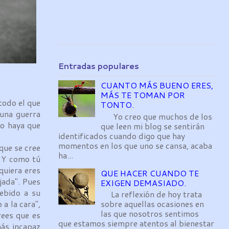
Entradas populares
CUANTO MÁS BUENO ERES,
MÁS TE TOMAN POR
todo el que
TONTO.
 una guerra
Yo creo que muchos de los
no haya que
que leen mi blog se sentirán
identificados cuando digo que hay
momentos en los que uno se cansa, acaba
que se cree
ha...
. Y como tú
quiera eres
QUE HACER CUANDO TE
jada". Pues
EXIGEN DEMASIADO.
debido a su
La reflexión de hoy trata
sobre aquellas ocasiones en
 a la cara",
las que nosotros sentimos
rees que es
que estamos siempre atentos al bienestar
más incapaz