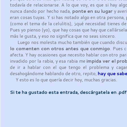
todavía de relacionarse. A lo que voy, es que si hay al
nunca dando por hecho nada,
ponte en su lugar
y averi
eran cosas tuyas. Y si has notado algo en otra persona, pe
(como el tema de la celulitis), ¿qué necesidad tienes d
Pues yo pienso (yo), que hay cosas que hay que callársel
más le gusta, y eso no significa que no seas sincero.
Luego nos molesta mucho también que cuando discutim
lo comenten con otros antes que conmigo
. Pues 
afecta. Y hay ocasiones que necesito hablar con otro pa
invadido por la rabia, y esa rabia me
impida ver el pro
de ir a hablar con el que tengo el problema y cagar
desahogándome hablando de otro, repito,
hay que sabe
Y esto es lo que quería decir hoy, muchas gracias.
Si te ha gustado esta entrada, descárgatela en .pd