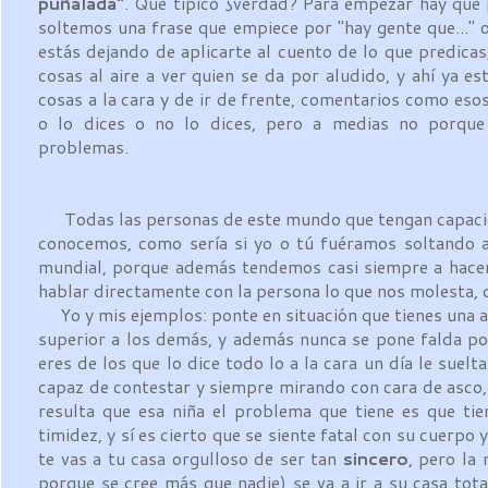
puñalada"
. Que típico ¿verdad? Para empezar hay que
soltemos una frase que empiece por "hay gente que..." o
estás dejando de aplicarte al cuento de lo que predica
cosas al aire a ver quien se da por aludido, y ahí ya es
cosas a la cara y de ir de frente, comentarios como es
o lo dices o no lo dices, pero a medias no porqu
problemas.
Todas las personas de este mundo que tengan capaci
conocemos, como sería si yo o tú fuéramos soltando a
mundial, porque además tendemos casi siempre a hacern
hablar directamente con la persona lo que nos molesta,
Yo y mis ejemplos: ponte en situación que tienes una am
superior a los demás, y además nunca se pone falda por
eres de los que lo dice todo lo a la cara un día le suelt
capaz de contestar y siempre mirando con cara de asco,
resulta que esa niña el problema que tiene es que ti
timidez, y sí es cierto que se siente fatal con su cuerpo 
te vas a tu casa orgulloso de ser tan
sincero
, pero la
porque se cree más que nadie) se va a ir a su casa to