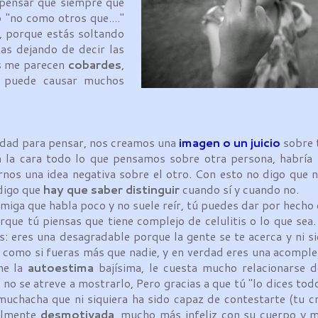
 pensar que siempre que
 "no como otros que...."
s, porque estás soltando
tas dejando de decir las
os me parecen
cobardes
,
e puede causar muchos
dad para pensar, nos creamos una
imagen o un juicio
sobre 
 la cara todo lo que pensamos sobre otra persona, habría
os una idea negativa sobre el otro. Con esto no digo que 
 digo que
hay que saber distinguir
cuando sí y cuando no.
iga que habla poco y no suele reír, tú puedes dar por hecho 
que tú piensas que tiene complejo de celulitis o lo que sea
as: eres una desagradable porque la gente se te acerca y ni si
 como si fueras más que nadie, y en verdad eres una acomple
ene la
autoestima
bajísima, le cuesta mucho relacionarse 
y no se atreve a mostrarlo, Pero gracias a que tú "lo dices todo
 muchacha que ni siquiera ha sido capaz de contestarte (tu c
talmente
desmotivada
, mucho más infeliz con su cuerpo y 