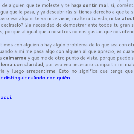
go de alguien que te moleste y te haga
sentir mal
, sí, comént
gua que le pasa, y ya descubrirás si tienes derecho a que te s
ro ese algo ni te va ni te viene, ni altera tu vida,
ni te afec
e decírselo? ¿la necesidad de demostrar ante todos tu gran s
as, porque al igual que a nosotros no nos gustan que nos ofend
os con alguien o hay algún problema de lo que sea con otr
cuando a mí me pasa algo con alguien al que aprecio, es cu
ra
calmarme
y que me de otro punto de vista, porque puede s
blema
con claridad
, por eso veo necesario compartir mi mal
la y luego arrepentirme. Esto no significa que tenga que 
r distinguir cuándo con quién.
f
aquí
.