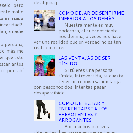
de alguna p...
aselo, pero
iente mal o
COMO DEJAR DE SENTIRME
ta en nada
INFERIOR A LOS DEMÁS
inceridad?.
Nuestra mente es muy
poderosa, el subconsciente
an, a nadie
nos domina, a veces nos hace
ver una realidad que en verdad no es tan
a persona,
real como cree...
ando más me
er que esté
LAS VENTAJAS DE SER
TÍMIDO
estar antes
Si tú eres una persona
ir por ahí
tímida, introvertida, te cuesta
tener una conversación larga
con desconocidos, intentas pasar
desapercibido ...
COMO DETECTAR Y
ENFRENTARSE A LOS
PREPOTENTES Y
ARROGANTES
Por muchos motivos
diferentes, hay personas que se tienen