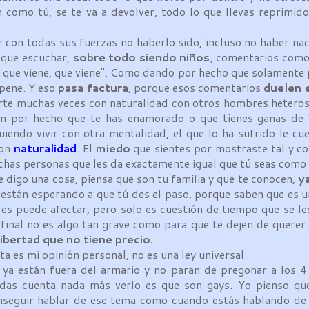
 como tú, se te va a devolver, todo lo que llevas reprimido
n todas sus fuerzas no haberlo sido, incluso no haber nac
r que escuchar,
sobre todo siendo niños
, comentarios como
lo que viene, que viene". Como dando por hecho que solamente 
 pene. Y eso
pasa factura
, porque esos comentarios
duelen 
narte muchas veces con naturalidad con otros hombres heteros
n por hecho que te has enamorado o que tienes ganas de "
iendo vivir con otra mentalidad, el que lo ha sufrido le c
con
naturalidad
. El
miedo
que sientes por mostraste tal y c
has personas que les da exactamente igual que tú seas como 
e digo una cosa, piensa que son tu familia y que te conocen,
y
o están esperando a que tú des el paso, porque saben que es 
 les puede afectar, pero solo es cuestión de tiempo que se le
al final no es algo tan grave como para que te dejen de querer
libertad que no tiene precio.
es mi opinión personal, no es una ley universal.
 están fuera del armario y no paran de pregonar a los 4 
 das cuenta nada más verlo es que son gays. Yo pienso que
nseguir hablar de ese tema como cuando estás hablando de 