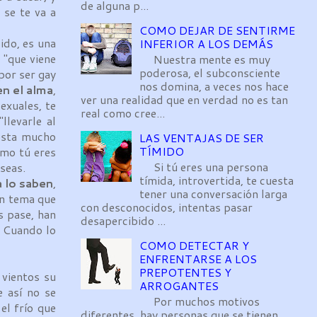
de alguna p...
 se te va a
COMO DEJAR DE SENTIRME
ido, es una
INFERIOR A LOS DEMÁS
 "que viene
Nuestra mente es muy
poderosa, el subconsciente
por ser gay
nos domina, a veces nos hace
en el alma
,
ver una realidad que en verdad no es tan
exuales, te
real como cree...
llevarle al
uesta mucho
LAS VENTAJAS DE SER
TÍMIDO
omo tú eres
Si tú eres una persona
seas.
tímida, introvertida, te cuesta
a lo saben
,
tener una conversación larga
un tema que
con desconocidos, intentas pasar
s pase, han
desapercibido ...
. Cuando lo
COMO DETECTAR Y
ENFRENTARSE A LOS
PREPOTENTES Y
vientos su
ARROGANTES
 así no se
Por muchos motivos
el frío que
diferentes, hay personas que se tienen