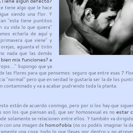
¿Tiene algún defecto?
 tiene algo que le hace
igue siendo una flor. Y
an "esta tiene puntitos
n su vida lo que quiera"
mos echarla de aquí y
primavera que viene" y
orejas, aguanta el tirón
cho nada que las demás
 bien mis funciones? a
rojos...." Supongo que ya
de las flores para que pensemos: seguro que entre esas 7 flo
cia "normal" pero que en verdad le gustaría ser la de los punti
len contaminado y va a acabar pudriendo toda la planta.
sto están de acuerdo conmigo, pero por si los hay que sigu
s son los que piensan así), que ser homosexual es no
estar 
e solamente se relacionen entre ellos. Y también va dirigido
an con una imagen de
homofobia
(no os podéis imaginar la d
tamente una cosa: todo lo que llevas por dentro y no atreves