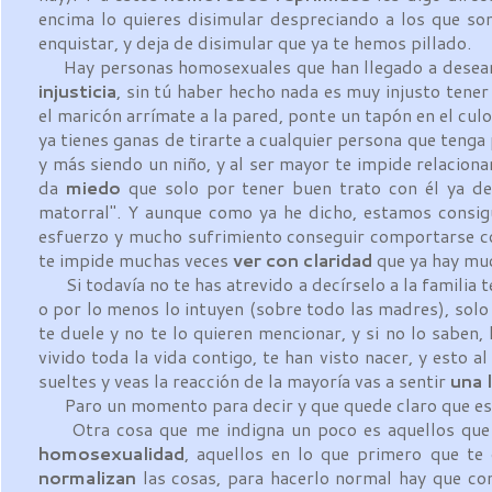
encima lo quieres disimular despreciando a los que son
enquistar, y deja de disimular que ya te hemos pillado.
Hay personas homosexuales que han llegado a desear co
injusticia
, sin tú haber hecho nada es muy injusto tene
el maricón arrímate a la pared, ponte un tapón en el cu
ya tienes ganas de tirarte a cualquier persona que tenga
y más siendo un niño, y al ser mayor te impide relacio
da
miedo
que solo por tener buen trato con él ya de
matorral". Y aunque como ya he dicho, estamos consigu
esfuerzo y mucho sufrimiento conseguir comportarse 
te impide muchas veces
ver con claridad
que ya hay muc
Si todavía no te has atrevido a decírselo a la familia t
o por lo menos lo intuyen (sobre todo las madres), sol
te duele y no te lo quieren mencionar, y si no lo saben,
vivido toda la vida contigo, te han visto nacer, y esto 
sueltes y veas la reacción de la mayoría vas a sentir
una 
Paro un momento para decir y que quede claro que esta 
Otra cosa que me indigna un poco es aquellos que ya
homosexualidad
, aquellos en lo que primero que te
normalizan
las cosas, para hacerlo normal hay que co