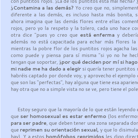
con puntitos rojos. ¿La de los puntitos está mal hecha?
¿Contamina a las demás?
Yo creo que no, simplemente
diferente a las demás, es incluso hasta más bonita, s
ahora imagina que las demás flores entre ellas coment
rojos, pero yo la respeto y la tolero, cada uno hace co
otra dice "pues yo creo que
está enferma
y debería
además no está capacitada para echar más flores la 
mientras la pobre flor de los puntitos rojos agacha las 
como puede y piensa para sí misma "si yo no he he
tengan que soportar,
¿por qué deciden por mí si hago
mi nadie me ha dado a elegir
si quería tener puntitos 
habréis captado por donde voy, y aprovecho el ejemplo 
que son las "perfectas", hay alguna que tiene esa aparien
hay otra que no a simple vista no se ve, pero tiene el po
Estoy seguro que la mayoría de lo que están leyendo e
que
ser homosexual es estar enfermo
(los enfermo
para ser padre
, que deben tener una zona separada dond
que
reprimen su orientación sexual,
y que lo disimul
hay). Y a estos
homófobos reprimidos
les digo direc