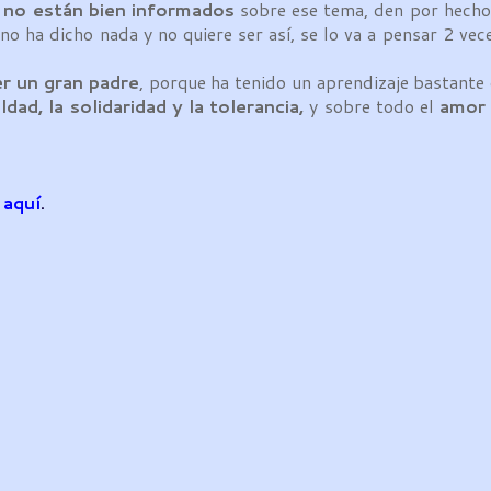
e
no están bien informados
sobre ese tema, den por hecho
no ha dicho nada y no quiere ser así, se lo va a pensar 2 vec
r un gran padre
, porque ha tenido un aprendizaje bastant
ldad, la solidaridad y la tolerancia,
y sobre todo el
amo
f
aquí
.